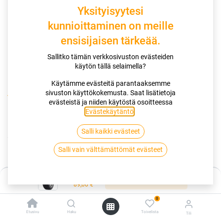
Yksityisyytesi
kunnioittaminen on meille
ensisijaisen tärkeää.
Sallitko tämän verkkosivuston evästeiden
käytön tällä selaimella?
Käytämme evästeitä parantaaksemme
sivuston käyttökokemusta. Saat lisätietoja
Kauppa
evästeistä ja niiden käytöstä osoitteessa
205/65R16 95H TRIANGLE RELIAXTOURING TE307
Evästekäytäntö
.
Salli kaikki evästeet
205/65R16 95H TRIANGLE
Salli vain välttämättömät evästeet
RELIAXTOURING TE307
EAN:
6959753231275
Tuotekoodi:
287803
Hinta:
Lisää ostoskoriin
89,00
€
Tällä tuotteella ei ole kelvollista yhdistelmää.
0
Etusivu
Haku
Toivelista
Tili