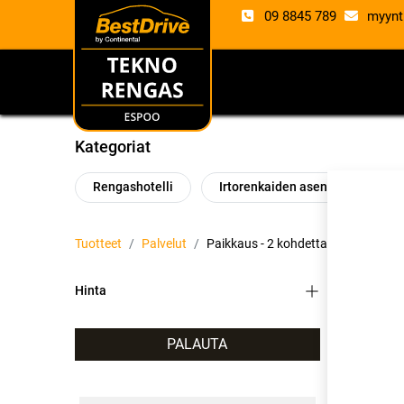
09 8845 789
myynt
RENKAAT
VANTE
Kategoriat
Rengashotelli
Irtorenkaiden asennus
P
Tuotteet
Palvelut
Paikkaus
- 2 kohdetta
Hinta
PALAUTA