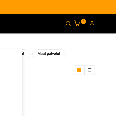
0
AJANKOHTAISTA
INFO
Ohjauskulmat
Muut palvelut