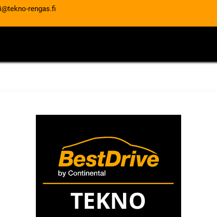
i@tekno-rengas.fi
ET
RENGASPALVELUT
AUTOHUOLTO
aikkaus
Renkaanvaihto
Renkaiden tasapainotus