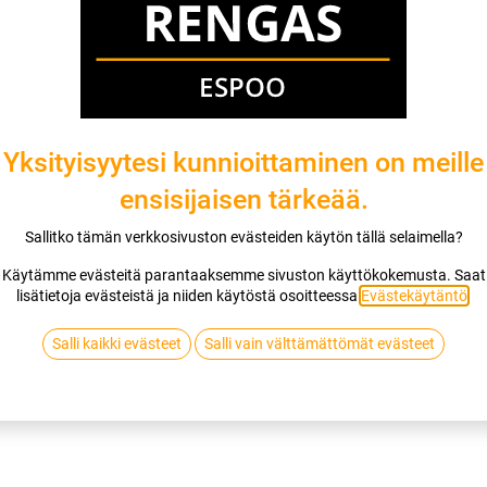
Renkaan pikapaikkaus (tubeless) | Verkkoajanvaraus
Renkaan paikkaus (minicombi) | Verkkoajanvaraus
kpl
50,00
€/kpl
Yksityisyytesi kunnioittaminen on meille
ensisijaisen tärkeää.
Sallitko tämän verkkosivuston evästeiden käytön tällä selaimella?
Käytämme evästeitä parantaaksemme sivuston käyttökokemusta. Saat
lisätietoja evästeistä ja niiden käytöstä osoitteessa
Evästekäytäntö
.
Salli kaikki evästeet
Salli vain välttämättömät evästeet