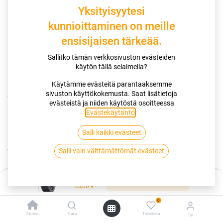
Yksityisyytesi
kunnioittaminen on meille
ensisijaisen tärkeää.
Sallitko tämän verkkosivuston evästeiden
käytön tällä selaimella?
Käytämme evästeitä parantaaksemme
sivuston käyttökokemusta. Saat lisätietoja
Kauppa
165/70R14 81T SAILUN ATREZZO 4SEASONS
evästeistä ja niiden käytöstä osoitteessa
Evästekäytäntö
.
165/70R14 81T SAILUN ATREZZO
Salli kaikki evästeet
4SEASONS
Salli vain välttämättömät evästeet
EAN:
8848116037235
Tuotekoodi:
287801
Hinta:
65,00
€
Lisää ostoskoriin
/ kpl
65,00
€
0
Toimittajilla (kotimaa):
Saatavilla
Etusivu
Haku
Toivelista
Tili
Toimitusaika:
3 arkipäivää