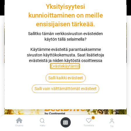
Yksityisyytesi
Kaikki
kunnioittaminen on meille
ensisijaisen tärkeää.
Sallitko tämän verkkosivuston evästeiden
käytön tällä selaimella?
Käytämme evästeitä parantaaksemme
sivuston käyttökokemusta. Saat lisätietoja
evästeistä ja niiden käytöstä osoitteessa
Evästekäytäntö
.
Rengasmyynnissä säpinää, autohuolto lomailee.
Salli kaikki evästeet
Suomalaistentiellä rengasmyynnissä ja asennuksessa on koko kesän
ajan ollut mukavasti säpinää ja aukioloajat jatkuvat koko kesän ajan
Salli vain välttämättömät evästeet
normaalisti. Martinsillantien Autohuoltopuoli (kauppakeskus Liila)...
13.7.2026
Ajankohtaista
0
Etusivu
Haku
Toivelista
Tili