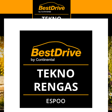
0
Viimeisimmät
Rengasmyynnissä
säpinää, autohuolto
lomailee.