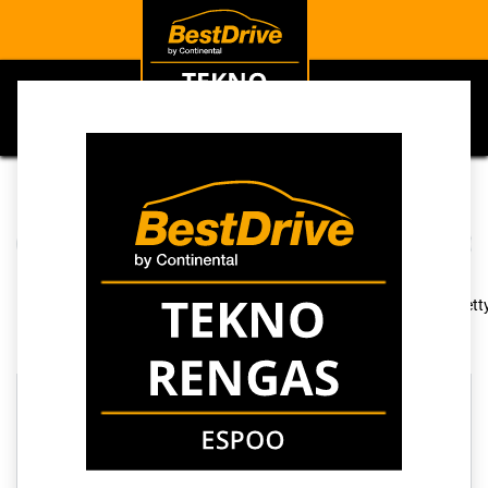
0
Kategoriat
Näytä kaikki
Vanteet
Tarvikkeet
Palvelut
Renkaat
Kauppa
287 kohteita löydetty
Tyhjennä suodattimet
TRIANGLE
TOIMITUSAIKA 3 PÄIVÄÄ
TOIMITUSAIKA 3 PÄIVÄÄ
C
D