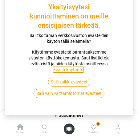
C
D
Yksityisyytesi
kunnioittaminen on meille
73dB
71dB
ensisijaisen tärkeää.
Sallitko tämän verkkosivuston evästeiden
KESÄRENKAAT
KITKARENKAAT
käytön tällä selaimella?
TRIANGLE SPORTEX TH201 XL RP
TRIANGLE SNOWLINK LL01
255/30R22 95Y
185/65R15 92R
Käytämme evästeitä parantaaksemme
139,00
€/kpl
76,00
€/kpl
sivuston käyttökokemusta. Saat lisätietoja
696,00
€ / 4 kpl asennettuna
384,00
€ / 4 kpl asennettuna
evästeistä ja niiden käytöstä osoitteessa
Evästekäytäntö
.
TOIMITUSAIKA 3 PÄIVÄÄ
TOIMITUSAIKA 3 PÄIVÄÄ
Salli kaikki evästeet
D
D
Salli vain välttämättömät evästeet
D
D
Suodattimet
72dB
72dB
0
Etusivu
Haku
Toivelista
Tili
KITKARENKAAT
KITKARENKAAT