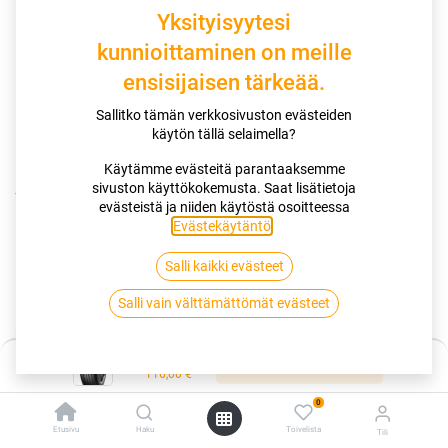
Yksityisyytesi
kunnioittaminen on meille
ensisijaisen tärkeää.
Sallitko tämän verkkosivuston evästeiden
käytön tällä selaimella?
Käytämme evästeitä parantaaksemme
sivuston käyttökokemusta. Saat lisätietoja
Kauppa
195/55R16 87V YOKOHAMA BLUEARTH-ES ES32
evästeistä ja niiden käytöstä osoitteessa
Evästekäytäntö
.
195/55R16 87V YOKOHAMA
Salli kaikki evästeet
BLUEARTH-ES ES32
Salli vain välttämättömät evästeet
EAN:
4968814925352
Tuotekoodi:
260424
Hinta:
116,00
€
Lisää ostoskoriin
/ kpl
116,00
€
0
Toimittajilla (kotimaa):
Saatavilla
Etusivu
Haku
Toivelista
Tili
Toimitusaika:
3 arkipäivää