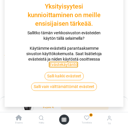
Yksityisyytesi
kunnioittaminen on meille
ensisijaisen tärkeää.
Sallitko tämän verkkosivuston evästeiden
käytön tällä selaimella?
Käytämme evästeitä parantaaksemme
sivuston käyttökokemusta. Saat lisätietoja
Kauppa
195/60R15 88H YOKOHAMA BLUEARTH-ES ES32
evästeistä ja niiden käytöstä osoitteessa
Evästekäytäntö
.
195/60R15 88H YOKOHAMA
Salli kaikki evästeet
BLUEARTH-ES ES32
Salli vain välttämättömät evästeet
EAN:
4968814925376
Tuotekoodi:
260425
Hinta:
Lisää ostoskoriin
Tällä tuotteella ei ole kelvollista yhdistelmää.
95,00
€
0
Etusivu
Haku
Toivelista
Tili
YOKOHAMA