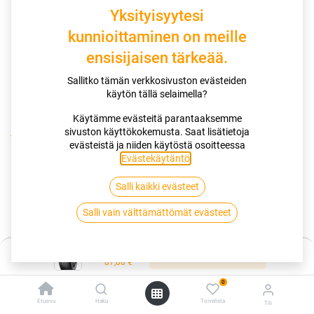
Yksityisyytesi
kunnioittaminen on meille
ensisijaisen tärkeää.
Sallitko tämän verkkosivuston evästeiden
käytön tällä selaimella?
Käytämme evästeitä parantaaksemme
sivuston käyttökokemusta. Saat lisätietoja
Kauppa
evästeistä ja niiden käytöstä osoitteessa
195/50R15 82V YOKOHAMA BLUEARTH-ES ES32 RIMPROTECT
Evästekäytäntö
.
Salli kaikki evästeet
195/50R15 82V YOKOHAMA
Salli vain välttämättömät evästeet
BLUEARTH-ES ES32 RIMPROTECT
EAN:
4968814925314
Tuotekoodi:
260423
Hinta:
Lisää ostoskoriin
87,00
€
87,00
€
/ kpl
0
Etusivu
Haku
Toivelista
Tili
Toimittajilla (kotimaa):
Saatavilla