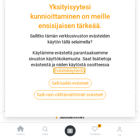
Yksityisyytesi
kunnioittaminen on meille
ensisijaisen tärkeää.
Sallitko tämän verkkosivuston evästeiden
käytön tällä selaimella?
Käytämme evästeitä parantaaksemme
sivuston käyttökokemusta. Saat lisätietoja
evästeistä ja niiden käytöstä osoitteessa
Evästekäytäntö
.
Öljynvaihtohuolto
Jarrunesteiden vaihto
Salli kaikki evästeet
99,00
€/kpl
75,00
€/kpl
Salli vain välttämättömät evästeet
Suodattimet
0
Etusivu
Haku
Toivelista
Tili