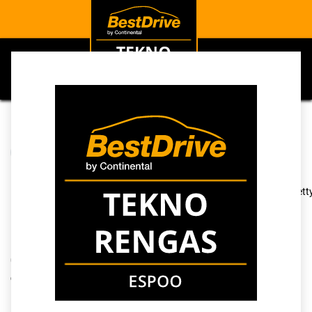
0
Autohuolto
Näytä kaikki
Huolto-ohjelmat
Huoltotoimet
Tarkastukset
Kauppa
4 kohteita löydett
Huoltotyön voi varata myös puhelimitse numerosta
09 8845 789, valitse puhelun alussa "2", niin puhelu
ohjautuu huoltoon.