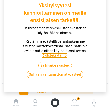
Yksityisyytesi
kunnioittaminen on meille
ensisijaisen tärkeää.
Sallitko tämän verkkosivuston evästeiden
käytön tällä selaimella?
Käytämme evästeitä parantaaksemme
sivuston käyttökokemusta. Saat lisätietoja
Kauppa
Tarkastukset
Ajoneuvon vikadiagnoosi- paketti
evästeistä ja niiden käytöstä osoitteessa
Evästekäytäntö
.
Ajoneuvon vikadiagnoosi- paketti
Salli kaikki evästeet
Sisältää:
Salli vain välttämättömät evästeet
Sähköisen vianmäärityksen
Kirjallisen raportin mahdollisesti vikaan liittyvien
Hinta:
Lisää ostoskoriin
komponenttien diagnoosista ja tuloksista.
99,00
€
0
Palvelu suoritetaan:
Martinsillantie 10
Etusivu
Haku
Toivelista
Tili
Tuotekoodi:
BD2304