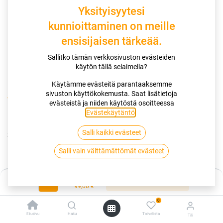
Yksityisyytesi
kunnioittaminen on meille
ensisijaisen tärkeää.
Sallitko tämän verkkosivuston evästeiden
käytön tällä selaimella?
Käytämme evästeitä parantaaksemme
sivuston käyttökokemusta. Saat lisätietoja
Kauppa
Huoltotoimet
Öljynvaihtohuolto
evästeistä ja niiden käytöstä osoitteessa
Evästekäytäntö
.
Öljynvaihtohuolto
Salli kaikki evästeet
Sisältää:
Salli vain välttämättömät evästeet
Moottoriöljyn (maksimissaan 5 L Valvoline Synpower 5W/30)
ja vaihtotyön
Öljynssuodattimen ja vaihdon.
Hinta:
Lisää ostoskoriin
99,00
€
Palvelu suoritetaan:
Martinsillantie 10
0
Tuotekoodi:
BD2200
Etusivu
Haku
Toivelista
Tili
99,00
€