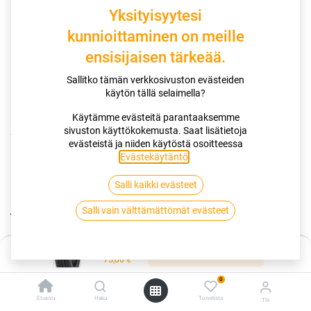
Yksityisyytesi
kunnioittaminen on meille
ensisijaisen tärkeää.
Sallitko tämän verkkosivuston evästeiden
käytön tällä selaimella?
Käytämme evästeitä parantaaksemme
sivuston käyttökokemusta. Saat lisätietoja
Kauppa
evästeistä ja niiden käytöstä osoitteessa
195/60R12C 104/102N NANKANG TR-10 TRAILER
Evästekäytäntö
.
Salli kaikki evästeet
195/60R12C 104/102N NANKANG
Salli vain välttämättömät evästeet
TR-10 TRAILER
EAN:
4717622057126
Tuotekoodi:
335482
Hinta:
Lisää ostoskoriin
75,00
€
75,00
€
/ kpl
0
Etusivu
Haku
Toivelista
Tili
Toimittajilla (kotimaa):
Saatavilla