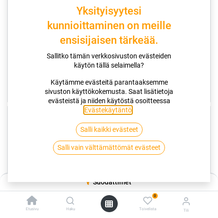
C
C
Yksityisyytesi
kunnioittaminen on meille
71dB
70dB
ensisijaisen tärkeää.
Sallitko tämän verkkosivuston evästeiden
KITKARENKAAT
KESÄRENKAAT
käytön tällä selaimella?
NANKANG SNOW VIVA SV-2
NANKANG
175/70R13 82T
165/55R14 72V
Käytämme evästeitä parantaaksemme
73,00
€/kpl
72,00
€/kpl
sivuston käyttökokemusta. Saat lisätietoja
372,00
€ / 4 kpl asennettuna
368,00
€ / 4 kpl asennettuna
evästeistä ja niiden käytöstä osoitteessa
Evästekäytäntö
.
TOIMITUSAIKA 3 PÄIVÄÄ
TOIMITUSAIKA 3 PÄIVÄÄ
Salli kaikki evästeet
D
D
Salli vain välttämättömät evästeet
C
C
Suodattimet
71dB
71dB
0
Etusivu
Haku
Toivelista
Tili
KESÄRENKAAT
KESÄRENKAAT