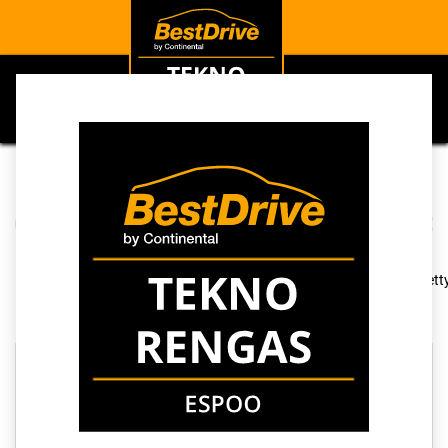
0
Kategoriat
Näytä kaikki
Vanteet
Tarvikkeet
Palvelut
Renkaat
Kauppa
321 kohteita löydetty
Tyhjennä suodattimet
NANKANG
TOIMITUSAIKA 3 PÄIVÄÄ
TOIMITUSAIKA 3 PÄIVÄÄ
D
D