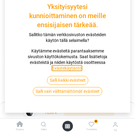
Yksityisyytesi
kunnioittaminen on meille
ensisijaisen tärkeää.
Sallitko tämän verkkosivuston evästeiden
käytön tällä selaimella?
Käytämme evästeitä parantaaksemme
sivuston käyttökokemusta. Saat lisätietoja
Kauppa
evästeistä ja niiden käytöstä osoitteessa
195/60R15 88V TRIANGLE RELIAXTOURING TE307
Evästekäytäntö
.
Salli kaikki evästeet
195/60R15 88V TRIANGLE
Salli vain välttämättömät evästeet
RELIAXTOURING TE307
EAN:
6959753232173
Tuotekoodi:
286352
Hinta:
Lisää ostoskoriin
70,00
€
70,00
€
/ kpl
0
Etusivu
Haku
Toivelista
Tili
Toimittajilla (kotimaa):
Saatavilla