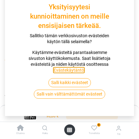
Yksityisyytesi
kunnioittaminen on meille
ensisijaisen tärkeää.
Sallitko tämän verkkosivuston evästeiden
käytön tällä selaimella?
Käytämme evästeitä parantaaksemme
sivuston käyttökokemusta. Saat lisätietoja
Kauppa
evästeistä ja niiden käytöstä osoitteessa
185/60R14 82T KUMHO WINTERCRAFT ICE WI32 4PR
Evästekäytäntö
.
Salli kaikki evästeet
185/60R14 82T KUMHO
Salli vain välttämättömät evästeet
WINTERCRAFT ICE WI32 4PR
EAN:
8808956306588
Tuotekoodi:
286351
Hinta:
Lisää ostoskoriin
98,00
€
98,00
€
/ kpl
0
Etusivu
Haku
Toivelista
Tili
Toimittajilla (kotimaa):
Saatavilla