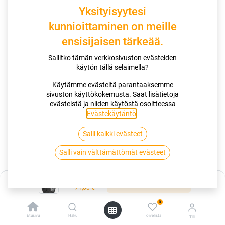
Yksityisyytesi
kunnioittaminen on meille
ensisijaisen tärkeää.
Sallitko tämän verkkosivuston evästeiden
käytön tällä selaimella?
Käytämme evästeitä parantaaksemme
sivuston käyttökokemusta. Saat lisätietoja
Kauppa
165/65R15 81T SAILUN ATREZZO ECO
evästeistä ja niiden käytöstä osoitteessa
Evästekäytäntö
.
165/65R15 81T SAILUN ATREZZO
Salli kaikki evästeet
ECO
Salli vain välttämättömät evästeet
EAN:
8848116036412
Tuotekoodi:
283504
Hinta:
71,00
€
Lisää ostoskoriin
/ kpl
71,00
€
0
Toimittajilla (kotimaa):
Saatavilla
Etusivu
Haku
Toivelista
Tili
Toimitusaika:
3 arkipäivää