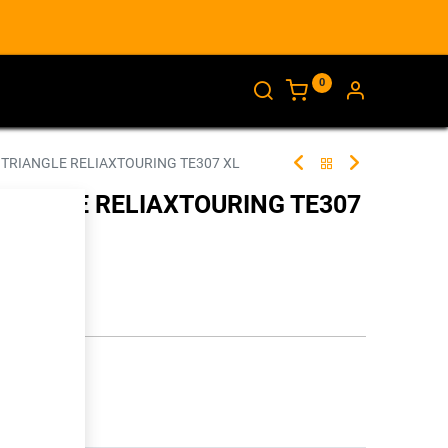
0
AJANKOHTAISTA
INFO
 TRIANGLE RELIAXTOURING TE307 XL
RIANGLE RELIAXTOURING TE307
283502
illa