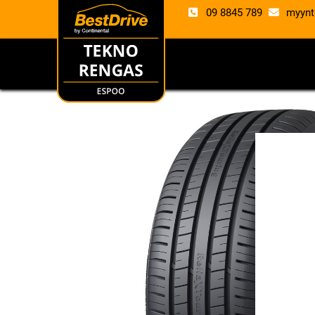
09 8845 789
myynt
RENKAAT
VANTE