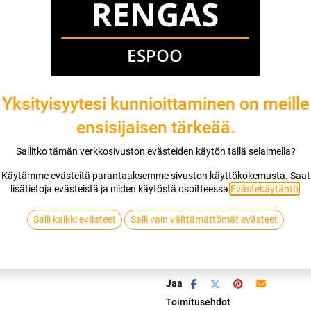
Mikäli valitset asennuksen, pääset va
1
X 175/65R14 86H TRIANGLE RELIAX
EI ASENNUSTA
Yksityisyytesi kunnioittaminen on meille
ensisijaisen tärkeää.
Sallitko tämän verkkosivuston evästeiden käytön tällä selaimella?
Lis
Käytämme evästeitä parantaaksemme sivuston käyttökokemusta. Saat
lisätietoja evästeistä ja niiden käytöstä osoitteessa
Evästekäytäntö
.
Vertaa
Lisää toivelis
Salli kaikki evästeet
Salli vain välttämättömät evästeet
TRIANGLE
Jaa
Toimitusehdot