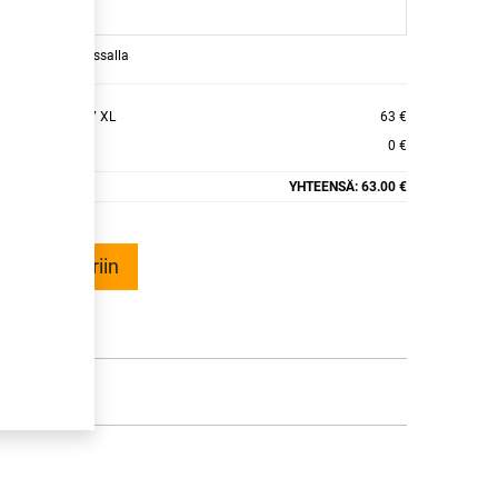
raamaan ajan kassalla
TOURING TE307 XL
63 €
0 €
YHTEENSÄ:
63.00 €
ää ostoskoriin
talle