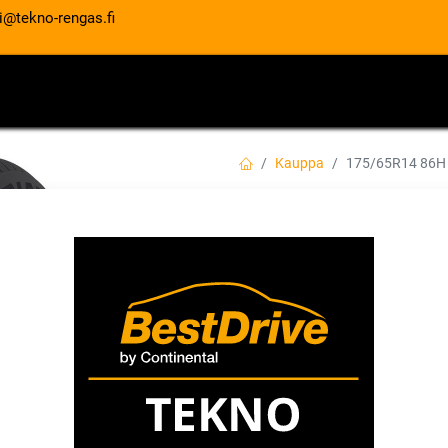
i@tekno-rengas.fi
ET
RENGASPALVELUT
AUTOHUOLTO
Kauppa
175/65R14 86H
175/65R14 86H T
XL
EAN:
6959753232289
Tuotekoodi:
63,00
€
/ kpl
Toimittajilla (kotimaa):
Saatav
Toimitusaika:
3 arkipäivää
Asennuspalvelu