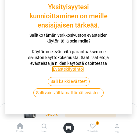
Yksityisyytesi
kunnioittaminen on meille
ensisijaisen tärkeää.
Sallitko tämän verkkosivuston evästeiden
käytön tällä selaimella?
Käytämme evästeitä parantaaksemme
sivuston käyttökokemusta. Saat lisätietoja
Kauppa
evästeistä ja niiden käytöstä osoitteessa
175/65R14 86T KAPSEN COMFORTMAX AS H202 XL
Evästekäytäntö
.
Salli kaikki evästeet
175/65R14 86T KAPSEN
Salli vain välttämättömät evästeet
COMFORTMAX AS H202 XL
EAN:
6970647019809
Tuotekoodi:
279855
Hinta:
Lisää ostoskoriin
69,00
€
Tällä tuotteella ei ole kelvollista yhdistelmää.
0
Etusivu
Haku
Toivelista
Tili