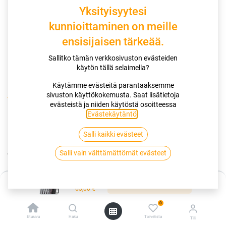
Yksityisyytesi
kunnioittaminen on meille
ensisijaisen tärkeää.
Sallitko tämän verkkosivuston evästeiden
käytön tällä selaimella?
Käytämme evästeitä parantaaksemme
sivuston käyttökokemusta. Saat lisätietoja
Kauppa
175/65R13 80T POWERTRAC ADAMAS H/P PT21
evästeistä ja niiden käytöstä osoitteessa
Evästekäytäntö
.
175/65R13 80T POWERTRAC
Salli kaikki evästeet
ADAMAS H/P PT21
Salli vain välttämättömät evästeet
EAN:
6941274601804
Tuotekoodi:
279854
Hinta:
63,00
€
Lisää ostoskoriin
/ kpl
63,00
€
0
Toimittajilla (kotimaa):
Saatavilla
Etusivu
Haku
Toivelista
Tili
Toimitusaika:
2 arkipäivää