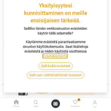
Yksityisyytesi
kunnioittaminen on meille
ensisijaisen tärkeää.
Sallitko tämän verkkosivuston evästeiden
käytön tällä selaimella?
Käytämme evästeitä parantaaksemme
sivuston käyttökokemusta. Saat lisätietoja
Kauppa
165/80R15 87T HANKOOK KINERGY ECO2 K425
evästeistä ja niiden käytöstä osoitteessa
Evästekäytäntö
.
165/80R15 87T HANKOOK KINERGY
Salli kaikki evästeet
ECO2 K425
Salli vain välttämättömät evästeet
EAN:
8808563433554
Tuotekoodi:
279853
Hinta:
104,00
€
Lisää ostoskoriin
/ kpl
104,00
€
0
Toimittajilla (kotimaa):
Saatavilla
Etusivu
Haku
Toivelista
Tili
Toimitusaika:
2 arkipäivää