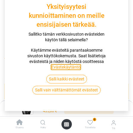
Yksityisyytesi
kunnioittaminen on meille
ensisijaisen tärkeää.
Sallitko tämän verkkosivuston evästeiden
käytön tällä selaimella?
Käytämme evästeitä parantaaksemme
sivuston käyttökokemusta. Saat lisätietoja
Kauppa
160/80-15 74V DUNLOP K 425
evästeistä ja niiden käytöstä osoitteessa
Evästekäytäntö
.
160/80-15 74V DUNLOP K 425
Salli kaikki evästeet
EAN:
3188642201294
Tuotekoodi:
266028
Salli vain välttämättömät evästeet
Tällä tuotteella ei ole kelvollista yhdistelmää.
Hinta:
Lisää ostoskoriin
435,00
€
DUNLOP
0
Etusivu
Haku
Toivelista
Tili
Jaa