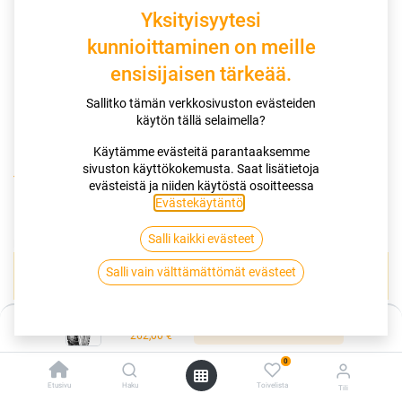
Yksityisyytesi
kunnioittaminen on meille
ensisijaisen tärkeää.
Sallitko tämän verkkosivuston evästeiden
käytön tällä selaimella?
Käytämme evästeitä parantaaksemme
sivuston käyttökokemusta. Saat lisätietoja
Kauppa
120/90-16 63P DUNLOP K 460
evästeistä ja niiden käytöstä osoitteessa
Evästekäytäntö
.
120/90-16 63P DUNLOP K 460
Salli kaikki evästeet
EAN:
3188642037381
Tuotekoodi:
266027
Salli vain välttämättömät evästeet
Tällä tuotteella ei ole kelvollista yhdistelmää.
Hinta:
Lisää ostoskoriin
262,00
€
DUNLOP
0
Etusivu
Haku
Toivelista
Tili
Jaa