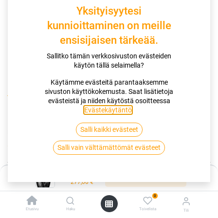
Yksityisyytesi
kunnioittaminen on meille
ensisijaisen tärkeää.
Sallitko tämän verkkosivuston evästeiden
käytön tällä selaimella?
Käytämme evästeitä parantaaksemme
sivuston käyttökokemusta. Saat lisätietoja
Kauppa
140/90-15 70S DUNLOP K 425
evästeistä ja niiden käytöstä osoitteessa
Evästekäytäntö
.
140/90-15 70S DUNLOP K 425
Salli kaikki evästeet
EAN:
5420005508991
Tuotekoodi:
261678
277,00
€
Salli vain välttämättömät evästeet
/ kpl
Hinta:
Toimittajilla (kotimaa):
Saatavilla
Lisää ostoskoriin
277,00
€
Toimitusaika:
5 arkipäivää
0
Lisää ostoskoriin
Etusivu
Haku
Toivelista
Tili