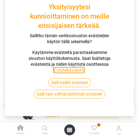
Yksityisyytesi
kunnioittaminen on meille
ensisijaisen tärkeää.
Sallitko tämän verkkosivuston evästeiden
käytön tällä selaimella?
Käytämme evästeitä parantaaksemme
sivuston käyttökokemusta. Saat lisätietoja
Kauppa
130/90-16 67S DUNLOP D404 XL
evästeistä ja niiden käytöstä osoitteessa
Evästekäytäntö
.
130/90-16 67S DUNLOP D404 XL
Salli kaikki evästeet
EAN:
5420005508953
Tuotekoodi:
261677
Salli vain välttämättömät evästeet
Tällä tuotteella ei ole kelvollista yhdistelmää.
Hinta:
Lisää ostoskoriin
284,00
€
DUNLOP
0
Etusivu
Haku
Toivelista
Tili
Jaa