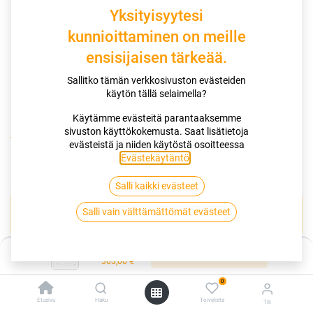
Yksityisyytesi
kunnioittaminen on meille
ensisijaisen tärkeää.
Sallitko tämän verkkosivuston evästeiden
käytön tällä selaimella?
Käytämme evästeitä parantaaksemme
sivuston käyttökokemusta. Saat lisätietoja
Kauppa
130/90-16 73H DUNLOP D401
evästeistä ja niiden käytöstä osoitteessa
Evästekäytäntö
.
130/90-16 73H DUNLOP D401
Salli kaikki evästeet
EAN:
4038526492609
Tuotekoodi:
261665
Salli vain välttämättömät evästeet
Tällä tuotteella ei ole kelvollista yhdistelmää.
Hinta:
Lisää ostoskoriin
363,00
€
DUNLOP
0
Etusivu
Haku
Toivelista
Tili
Jaa