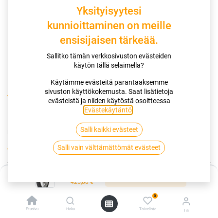
Yksityisyytesi
kunnioittaminen on meille
ensisijaisen tärkeää.
Sallitko tämän verkkosivuston evästeiden
käytön tällä selaimella?
Käytämme evästeitä parantaaksemme
sivuston käyttökokemusta. Saat lisätietoja
Kauppa
130/60-19 61H DUNLOP D408
evästeistä ja niiden käytöstä osoitteessa
Evästekäytäntö
.
130/60-19 61H DUNLOP D408
Salli kaikki evästeet
EAN:
4038526492579
Tuotekoodi:
261664
425,00
€
Salli vain välttämättömät evästeet
/ kpl
Hinta:
Toimittajilla (kotimaa):
Saatavilla
Lisää ostoskoriin
425,00
€
Toimitusaika:
5 arkipäivää
0
Lisää ostoskoriin
Etusivu
Haku
Toivelista
Tili