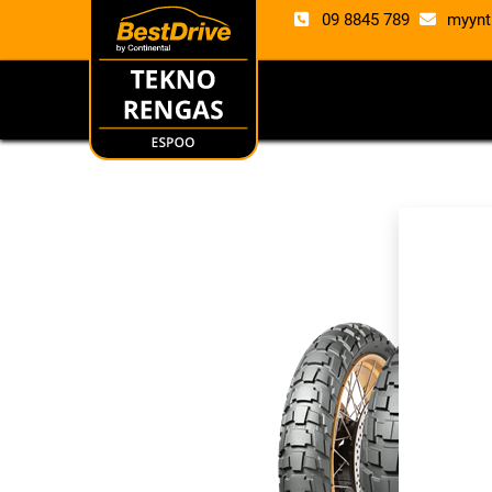
09 8845 789
myynt
RENKAAT
VANTE