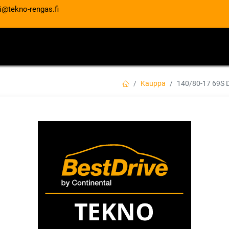
i@tekno-rengas.fi
ET
RENGASPALVELUT
AUTOHUOLTO
Kauppa
140/80-17 69S
140/80-17 69S D
EAN:
4038526341310
Tuotekoodi:
Tällä tuotteella ei ole kelvollis
DUNLOP
Jaa
Toimitusehdot