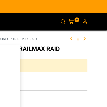
0
AJANKOHTAISTA
INFO
 DUNLOP TRAILMAX RAID
UNLOP TRAILMAX RAID
261440
ta yhdistelmää.