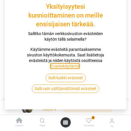
Yksityisyytesi
kunnioittaminen on meille
ensisijaisen tärkeää.
Sallitko tämän verkkosivuston evästeiden
käytön tällä selaimella?
Käytämme evästeitä parantaaksemme
sivuston käyttökokemusta. Saat lisätietoja
Kauppa
130/80-17 65S DUNLOP TRAILMAX RAID
evästeistä ja niiden käytöstä osoitteessa
Evästekäytäntö
.
130/80-17 65S DUNLOP TRAILMAX
Salli kaikki evästeet
RAID
Salli vain välttämättömät evästeet
EAN:
4038526341303
Tuotekoodi:
261439
Hinta:
306,00
€
Lisää ostoskoriin
/ kpl
306,00
€
0
Toimittajilla (kotimaa):
Saatavilla
Etusivu
Haku
Toivelista
Tili
Toimitusaika:
5 arkipäivää