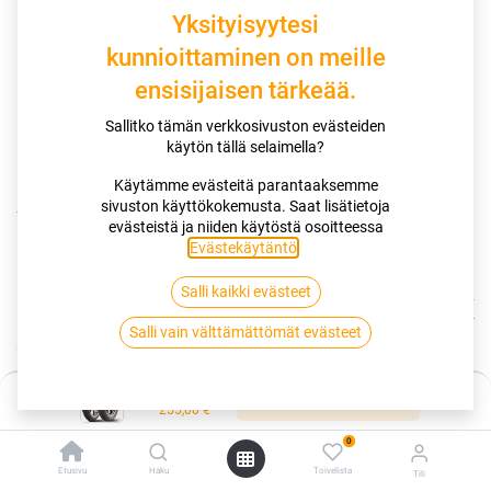
Yksityisyytesi
kunnioittaminen on meille
ensisijaisen tärkeää.
Sallitko tämän verkkosivuston evästeiden
käytön tällä selaimella?
Käytämme evästeitä parantaaksemme
sivuston käyttökokemusta. Saat lisätietoja
Kauppa
evästeistä ja niiden käytöstä osoitteessa
110/90-18 61V DUNLOP ARROWMAX STREETSMART XL RT
Evästekäytäntö
.
Salli kaikki evästeet
110/90-18 61V DUNLOP ARROWMAX
Salli vain välttämättömät evästeet
STREETSMART XL RT
EAN:
3188649814398
Tuotekoodi:
261058
Hinta:
Lisää ostoskoriin
255,00
€
Tällä tuotteella ei ole kelvollista yhdistelmää.
0
Etusivu
Haku
Toivelista
Tili