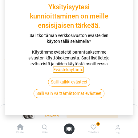
Yksityisyytesi
kunnioittaminen on meille
ensisijaisen tärkeää.
Sallitko tämän verkkosivuston evästeiden
käytön tällä selaimella?
Käytämme evästeitä parantaaksemme
sivuston käyttökokemusta. Saat lisätietoja
Kauppa
evästeistä ja niiden käytöstä osoitteessa
110/80-18 58V DUNLOP ARROWMAX STREETSMART RT
Evästekäytäntö
.
Salli kaikki evästeet
110/80-18 58V DUNLOP ARROWMAX
Salli vain välttämättömät evästeet
STREETSMART RT
EAN:
3188649814374
Tuotekoodi:
261057
Hinta:
Lisää ostoskoriin
245,00
€
245,00
€
/ kpl
0
Etusivu
Haku
Toivelista
Tili
Toimittajilla (kotimaa):
Saatavilla