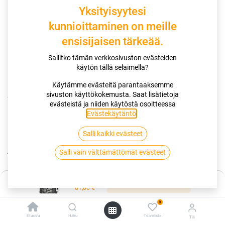
Yksityisyytesi
kunnioittaminen on meille
ensisijaisen tärkeää.
Sallitko tämän verkkosivuston evästeiden
käytön tällä selaimella?
Käytämme evästeitä parantaaksemme
sivuston käyttökokemusta. Saat lisätietoja
Kauppa
185/65R15 92Q NANKANG ICE ACTIVA ICE-1 XL
evästeistä ja niiden käytöstä osoitteessa
Evästekäytäntö
.
185/65R15 92Q NANKANG ICE
Salli kaikki evästeet
ACTIVA ICE-1 XL
Salli vain välttämättömät evästeet
EAN:
4717622045666
Tuotekoodi:
260712
Hinta:
81,00
€
Lisää ostoskoriin
/ kpl
81,00
€
0
Toimittajilla (kotimaa):
Saatavilla
Etusivu
Haku
Toivelista
Tili
Toimitusaika:
2 arkipäivää