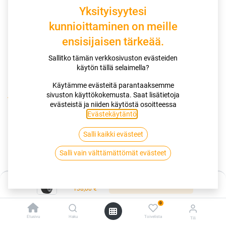
Yksityisyytesi
kunnioittaminen on meille
ensisijaisen tärkeää.
Sallitko tämän verkkosivuston evästeiden
käytön tällä selaimella?
Käytämme evästeitä parantaaksemme
sivuston käyttökokemusta. Saat lisätietoja
Kauppa
evästeistä ja niiden käytöstä osoitteessa
195/50R16 88V HANKOOK VENTUS PRIME4 K135 XL FP
Evästekäytäntö
.
Salli kaikki evästeet
195/50R16 88V HANKOOK VENTUS
Salli vain välttämättömät evästeet
PRIME4 K135 XL FP
EAN:
8808563545318
Tuotekoodi:
258168
Hinta:
Lisää ostoskoriin
138,00
€
138,00
€
/ kpl
0
Etusivu
Haku
Toivelista
Tili
Toimittajilla (kotimaa):
Saatavilla