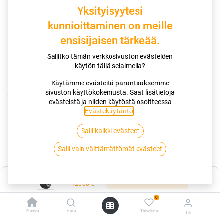
Yksityisyytesi
kunnioittaminen on meille
ensisijaisen tärkeää.
Sallitko tämän verkkosivuston evästeiden
käytön tällä selaimella?
Käytämme evästeitä parantaaksemme
sivuston käyttökokemusta. Saat lisätietoja
Kauppa
evästeistä ja niiden käytöstä osoitteessa
195/45R16 84V HANKOOK VENTUS PRIME4 K135 XL FP
Evästekäytäntö
.
Salli kaikki evästeet
195/45R16 84V HANKOOK VENTUS
Salli vain välttämättömät evästeet
PRIME4 K135 XL FP
EAN:
8808563545295
Tuotekoodi:
258167
Hinta:
Lisää ostoskoriin
120,00
€
120,00
€
/ kpl
0
Etusivu
Haku
Toivelista
Tili
Toimittajilla (kotimaa):
Saatavilla