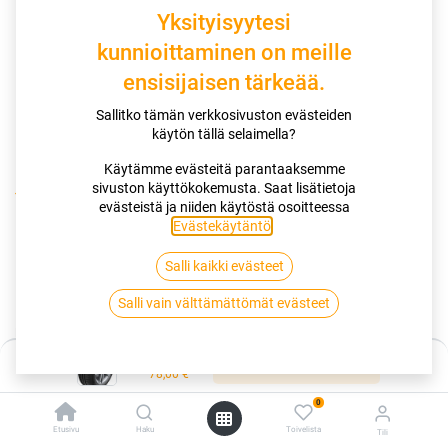
Yksityisyytesi
kunnioittaminen on meille
ensisijaisen tärkeää.
Sallitko tämän verkkosivuston evästeiden
käytön tällä selaimella?
Käytämme evästeitä parantaaksemme
sivuston käyttökokemusta. Saat lisätietoja
Kauppa
175/70R13 82T HANKOOK KINERGY ECO2 K425
evästeistä ja niiden käytöstä osoitteessa
Evästekäytäntö
.
175/70R13 82T HANKOOK KINERGY
Salli kaikki evästeet
ECO2 K425
Salli vain välttämättömät evästeet
EAN:
8808563413662
Tuotekoodi:
257262
Hinta:
78,00
€
Lisää ostoskoriin
/ kpl
78,00
€
0
Toimittajilla (kotimaa):
Saatavilla
Etusivu
Haku
Toivelista
Tili
Toimitusaika:
2 arkipäivää