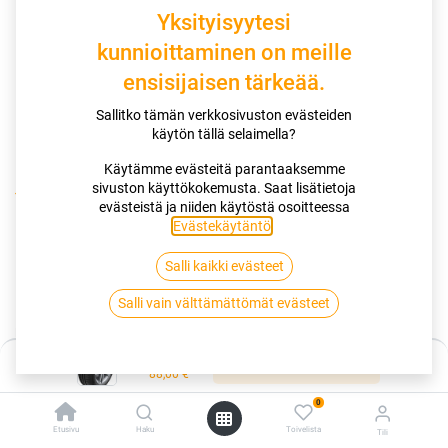
Yksityisyytesi
kunnioittaminen on meille
ensisijaisen tärkeää.
Sallitko tämän verkkosivuston evästeiden
käytön tällä selaimella?
Käytämme evästeitä parantaaksemme
sivuston käyttökokemusta. Saat lisätietoja
Kauppa
175/70R13 82H HANKOOK KINERGY ECO 2 K435
evästeistä ja niiden käytöstä osoitteessa
Evästekäytäntö
.
175/70R13 82H HANKOOK KINERGY
Salli kaikki evästeet
ECO 2 K435
Salli vain välttämättömät evästeet
EAN:
8808563433462
Tuotekoodi:
257261
Hinta:
88,00
€
Lisää ostoskoriin
/ kpl
88,00
€
0
Toimittajilla (kotimaa):
Saatavilla
Etusivu
Haku
Toivelista
Tili
Toimitusaika:
3 arkipäivää