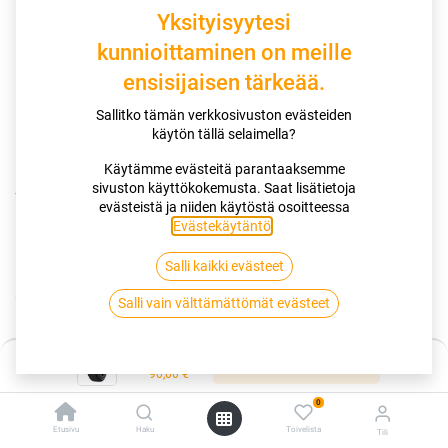
Yksityisyytesi
kunnioittaminen on meille
ensisijaisen tärkeää.
Sallitko tämän verkkosivuston evästeiden
käytön tällä selaimella?
Käytämme evästeitä parantaaksemme
sivuston käyttökokemusta. Saat lisätietoja
Kauppa
evästeistä ja niiden käytöstä osoitteessa
205/60R15 95V TRIANGLE ADVANTEX TC101 XL RIM
Evästekäytäntö
.
PROTECT
Salli kaikki evästeet
205/60R15 95V TRIANGLE
Salli vain välttämättömät evästeet
ADVANTEX TC101 XL RIM PROTECT
Hinta:
Lisää ostoskoriin
EAN:
6959753220156
Tuotekoodi:
257207
90,00
€
90,00
€
/ kpl
0
Etusivu
Haku
Toivelista
Tili