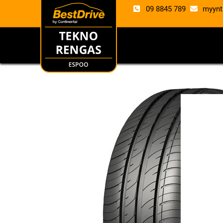
09 8845 789
myynt
RENKAAT
VANTE