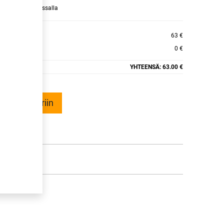
raamaan ajan kassalla
63 €
0 €
YHTEENSÄ:
63.00 €
ää ostoskoriin
talle