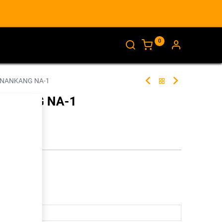
0
AJANKOHTAISTA
INFO
 NANKANG NA-1
NANKANG NA-1
255186
illa