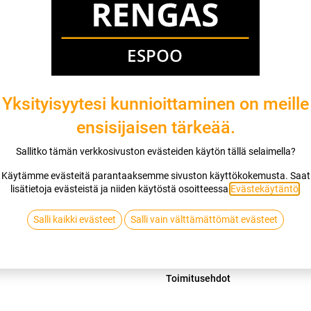
Mikäli valitset asennuksen, pääset va
1
X 155/80R14 81T NANKANG NA-1
EI ASENNUSTA
Yksityisyytesi kunnioittaminen on meille
ensisijaisen tärkeää.
Lis
Sallitko tämän verkkosivuston evästeiden käytön tällä selaimella?
Vertaa
Lisää toivelis
Käytämme evästeitä parantaaksemme sivuston käyttökokemusta. Saat
lisätietoja evästeistä ja niiden käytöstä osoitteessa
Evästekäytäntö
.
NANKANG
Salli kaikki evästeet
Salli vain välttämättömät evästeet
Jaa
Toimitusehdot