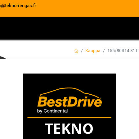
i@tekno-rengas.fi
ET
RENGASPALVELUT
AUTOHUOLTO
Kauppa
155/80R14 81T
155/80R14 81T 
EAN:
4717622047141
Tuotekoodi:
63,00
€
/ kpl
Toimittajilla (kotimaa):
Saatav
Toimitusaika:
3 arkipäivää
Asennuspalvelu