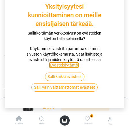
Yksityisyytesi
kunnioittaminen on meille
ensisijaisen tärkeää.
Sallitko tämän verkkosivuston evästeiden
käytön tällä selaimella?
Käytämme evästeitä parantaaksemme
sivuston käyttökokemusta. Saat lisätietoja
Kauppa
145/80R10C 84N NANKANG TR-10 XL TRAILER
evästeistä ja niiden käytöstä osoitteessa
Evästekäytäntö
.
145/80R10C 84N NANKANG TR-10
Salli kaikki evästeet
XL TRAILER
Salli vain välttämättömät evästeet
EAN:
4717622044652
Tuotekoodi:
255181
Hinta:
67,00
€
Lisää ostoskoriin
/ kpl
67,00
€
0
Toimittajilla (kotimaa):
Saatavilla
Etusivu
Haku
Toivelista
Tili
Toimitusaika:
3 arkipäivää