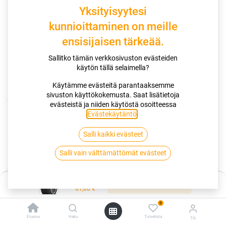
Yksityisyytesi
kunnioittaminen on meille
ensisijaisen tärkeää.
Sallitko tämän verkkosivuston evästeiden
käytön tällä selaimella?
Käytämme evästeitä parantaaksemme
sivuston käyttökokemusta. Saat lisätietoja
Kauppa
175/65R14 86T NANKANG NA-1 XL
evästeistä ja niiden käytöstä osoitteessa
Evästekäytäntö
.
175/65R14 86T NANKANG NA-1 XL
Salli kaikki evästeet
EAN:
4717622045987
Tuotekoodi:
255126
61,00
€
Salli vain välttämättömät evästeet
/ kpl
Hinta:
Toimittajilla (kotimaa):
Saatavilla
Lisää ostoskoriin
61,00
€
Toimitusaika:
3 arkipäivää
0
Asennuspalvelu
Etusivu
Haku
Toivelista
Tili