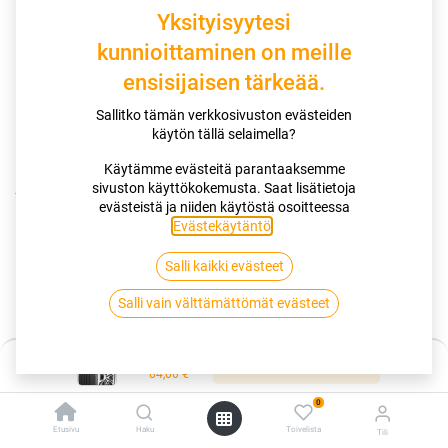
Yksityisyytesi
kunnioittaminen on meille
ensisijaisen tärkeää.
Sallitko tämän verkkosivuston evästeiden
käytön tällä selaimella?
Käytämme evästeitä parantaaksemme
sivuston käyttökokemusta. Saat lisätietoja
Kauppa
evästeistä ja niiden käytöstä osoitteessa
195/50R16 88V NANKANG NS-20 NOBLE SPORT XL
Evästekäytäntö
.
Salli kaikki evästeet
195/50R16 88V NANKANG NS-20
Salli vain välttämättömät evästeet
NOBLE SPORT XL
EAN:
4717622035094
Tuotekoodi:
255099
Hinta:
Lisää ostoskoriin
84,00
€
84,00
€
/ kpl
0
Etusivu
Haku
Toivelista
Tili
Toimittajilla (kotimaa):
Saatavilla