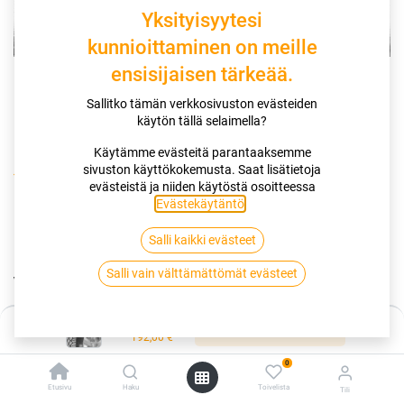
Yksityisyytesi
kunnioittaminen on meille
ensisijaisen tärkeää.
Sallitko tämän verkkosivuston evästeiden
käytön tällä selaimella?
Käytämme evästeitä parantaaksemme
sivuston käyttökokemusta. Saat lisätietoja
Kauppa
evästeistä ja niiden käytöstä osoitteessa
195/55R20 95T CONTINENTAL VIKINGCONTACT 7 XL EVC
Evästekäytäntö
.
Salli kaikki evästeet
195/55R20 95T CONTINENTAL
Salli vain välttämättömät evästeet
VIKINGCONTACT 7 XL EVC
EAN:
4019238001525
Tuotekoodi:
249133
Hinta:
Lisää ostoskoriin
192,00
€
Tällä tuotteella ei ole kelvollista yhdistelmää.
0
Etusivu
Haku
Toivelista
Tili