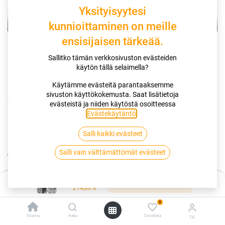
Yksityisyytesi
kunnioittaminen on meille
ensisijaisen tärkeää.
Sallitko tämän verkkosivuston evästeiden
käytön tällä selaimella?
Käytämme evästeitä parantaaksemme
sivuston käyttökokemusta. Saat lisätietoja
Kauppa
evästeistä ja niiden käytöstä osoitteessa
195/50R16 88T CONTINENTAL VIKINGCONTACT 7 XL EVC
Evästekäytäntö
.
Salli kaikki evästeet
195/50R16 88T CONTINENTAL
Salli vain välttämättömät evästeet
VIKINGCONTACT 7 XL EVC
EAN:
4019238001518
Tuotekoodi:
249132
Hinta:
Lisää ostoskoriin
214,00
€
214,00
€
/ kpl
0
Etusivu
Haku
Toivelista
Tili
Heti saatavilla:
Toimittajilla (kotimaa):
Saatavilla