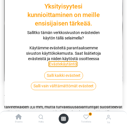
Yksityisyytesi
kunnioittaminen on meille
ensisijaisen tärkeää.
Sallitko tämän verkkosivuston evästeiden
käytön tällä selaimella?
Käytämme evästeitä parantaaksemme
sivuston käyttökokemusta. Saat lisätietoja
evästeistä ja niiden käytöstä osoitteessa
Evästekäytäntö
.
Salli kaikki evästeet
Salli vain välttämättömät evästeet
Renkaiden kulutuspinta on auton tärkein turvallisuustekijä, joka
vaikuttaa suoraan jarrutusmatkaan ja hallittavuuteen. Suomen lain
mukaan kesärenkaiden minimiurasyvyys on 1,6 mm ja
talvirenkaiden 3,0 mm, mutta turvallisuusasiantuntijat suosittelevat
vähintään 4 mm urasyvyyttä kaikkiin olosuhteisiin. Säännöllinen
0
tarkastus ja laadukkaat
renkaat
takaavat mielenrauhan
Etusivu
Haku
Toivelista
vaihtelevissa pohjoismaisissa sääolosuhteissa.
Tili