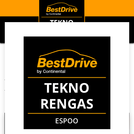
0
Kaikki blogit
Ajankohtaista
Renkaiden kulutuspinnan tarkastus ja pohjoismaiset turvallisuusvaatimukset
Renkaiden kulutuspinnan
tarkastus ja pohjoismaiset
turvallisuusvaatimukset
12. helmikuuta 2026
kirjoittaja
SEO