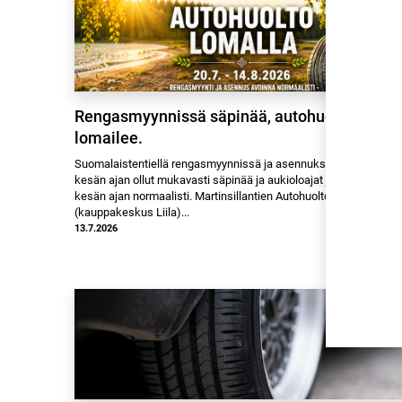
Rengasmyynnissä säpinää, autohuolto
lomailee.
Suomalaistentiellä rengasmyynnissä ja asennuksessa on koko
kesän ajan ollut mukavasti säpinää ja aukioloajat jatkuvat koko
kesän ajan normaalisti. Martinsillantien Autohuoltopuoli
(kauppakeskus Liila)...
13.7.2026