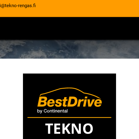
i@tekno-rengas.fi
ET
RENGASPALVELUT
AUTOHUOLTO