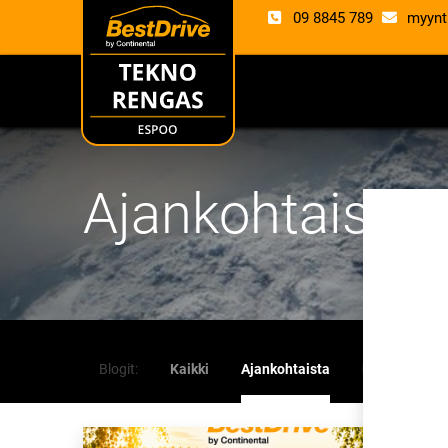
09 8845 789
myynt
RENKAAT
VANTE
Ajankohtaista
Blogit:
Kaikki
Ajankohtaista
Kampanjat