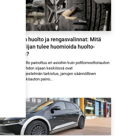
Sähköauton huolto ja rengasvalinnat: Mitä
sähköautoilijan tulee huomioida huolto-
ohjelmassa?
ähköauton huolto painottuu eri asioihin kuin polttomoottoriauton:
oottoriöljyn vaihdon sijaan keskiössä ovat
orkeajännitejärjestelmän tarkistus, jarrujen säännöllinen
erkistely ja sähköauton paino...
.4.2026