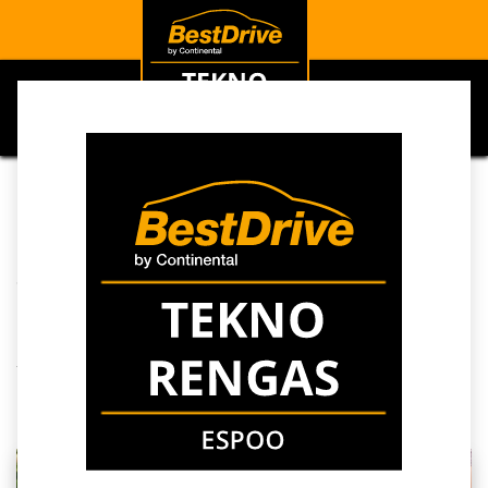
0
Kaikki blogit
Ajankohtaista
PremiumContact 7 kiri Tuulilasin kesärengasvertailun ykköseksi
PremiumContact 7 kiri
Tuulilasin
kesärengasvertailun
ykköseksi
8. syyskuuta 2024
kirjoittaja
Tuki