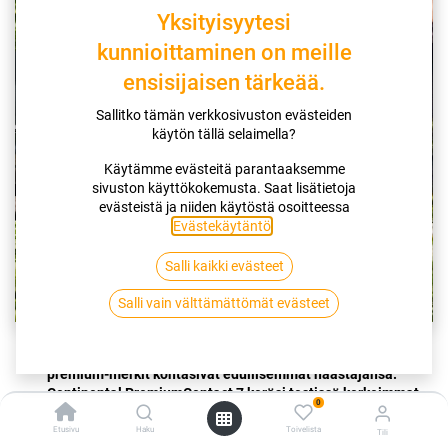
Yksityisyytesi
kunnioittaminen on meille
ensisijaisen tärkeää.
Sallitko tämän verkkosivuston evästeiden
käytön tällä selaimella?
Käytämme evästeitä parantaaksemme
sivuston käyttökokemusta. Saat lisätietoja
evästeistä ja niiden käytöstä osoitteessa
Evästekäytäntö
.
Salli kaikki evästeet
Salli vain välttämättömät evästeet
Tuulilasi 03/2024 -lehden kesärengasvertailussa tutut
premium-merkit kohtasivat edullisemmat haastajansa.
Continental PremiumContact 7 keräsi testissä korkeimmat
0
pisteet niin märällä kuin kuivalla pinnalla.
Vertailutulosten mukaan ”Continental on ihan omaa
Etusivu
Haku
Toivelista
Tili