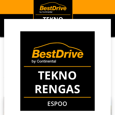
0
Kaikki blogit
Ajankohtaista
Milloin kesärenkaat on aika uusia? Urasyvyyden vaikutus vesiliirtoon
Milloin kesärenkaat on
aika uusia? Urasyvyyden
vaikutus vesiliirtoon
12. helmikuuta 2026
kirjoittaja
SEO