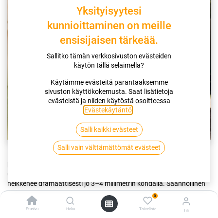
Yksityisyytesi
kunnioittaminen on meille
ensisijaisen tärkeää.
Sallitko tämän verkkosivuston evästeiden
käytön tällä selaimella?
Käytämme evästeitä parantaaksemme
sivuston käyttökokemusta. Saat lisätietoja
evästeistä ja niiden käytöstä osoitteessa
Evästekäytäntö
.
Salli kaikki evästeet
Salli vain välttämättömät evästeet
Kesärenkaat tulisi uusia turvallisuussyistä, kun niiden urasyvyys on
kulunut 4 millimetriin. Vaikka laki sallii ajamisen aina 1,6 millimetrin
urasyvyyteen asti, renkaan kyky poistaa vettä ja ehkäistä vesiliirtoa
heikkenee dramaattisesti jo 3–4 millimetrin kohdalla. Säännöllinen
tarkistus ja ajoissa tehty uusiminen varmistavat lyhyet
0
jarrutusmatkat ja vakaan ajotuntuman Suomen vaihtelevissa
Etusivu
Haku
Toivelista
kesäolosuhteissa.
Tili