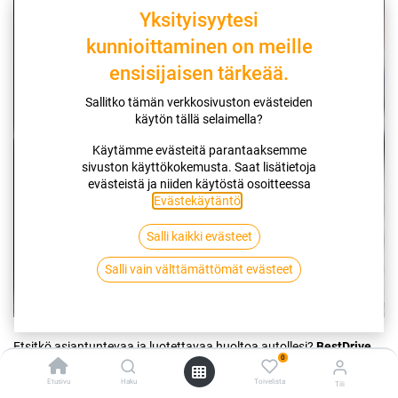
Yksityisyytesi
kunnioittaminen on meille
ensisijaisen tärkeää.
Sallitko tämän verkkosivuston evästeiden
käytön tällä selaimella?
Käytämme evästeitä parantaaksemme
sivuston käyttökokemusta. Saat lisätietoja
evästeistä ja niiden käytöstä osoitteessa
Evästekäytäntö
.
Salli kaikki evästeet
Salli vain välttämättömät evästeet
Etsitkö asiantuntevaa ja luotettavaa huoltoa autollesi?
BestDrive
0
autonhuolto Espoo
tarjoaa korkealaatuista huoltopalvelua, joka
vastaa merkkihuollon standardeja mutta on
Etusivu
Haku
Toivelista
Tili
kustannustehokkaampi vaihtoehto. Tekno-Rengas Oy, osana