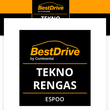
0
Kaikki blogit
Ajankohtaista
BestDrive Autonhuolto Espoo: Laadukas vaihtoehto merkkihuollolle Continental-konsernin osaamisella
BestDrive Autonhuolto
Espoo: Laadukas
vaihtoehto merkkihuollolle
Continental-konsernin
osaamisella
8. huhtikuuta 2026
kirjoittaja
SEO