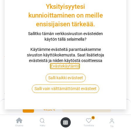
Yksityisyytesi
kunnioittaminen on meille
ensisijaisen tärkeää.
Sallitko tämän verkkosivuston evästeiden
käytön tällä selaimella?
Käytämme evästeitä parantaaksemme
sivuston käyttökokemusta. Saat lisätietoja
Kauppa
Sähkö- ja hybridiautot
evästeistä ja niiden käytöstä osoitteessa
BestDrive sähköautohuolto
Evästekäytäntö
.
Salli kaikki evästeet
BestDrive sähköautohuolto
Salli vain välttämättömät evästeet
Sisältää:
Vikamuistin luku
Hinta:
Lisää ostoskoriin
Ajoneuvon pyöräntuennan nivelten välysten tarkistus
49,00
€
Vetonivelten, raidetangon ja pallonivelien suojakumien
0
tarkistus
Jarrupalojen ja -levyjen kuluneisuuden tarkistus mittaamalla
Etusivu
Haku
Toivelista
Tili
Renkaiden kulutuspinnan tarkistus ja kulumisen tasaisuuden