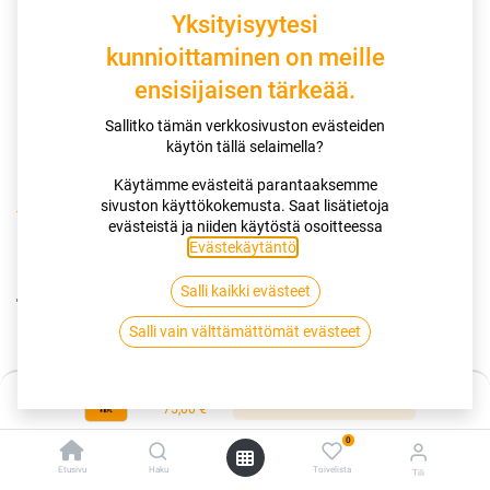
Yksityisyytesi
kunnioittaminen on meille
ensisijaisen tärkeää.
Sallitko tämän verkkosivuston evästeiden
käytön tällä selaimella?
Käytämme evästeitä parantaaksemme
sivuston käyttökokemusta. Saat lisätietoja
Kauppa
Renkaiden tasapainotus
evästeistä ja niiden käytöstä osoitteessa
Tasapainotus 12" - 18" (auton alta) (4 kpl) | Verkkoajanvaraus
Evästekäytäntö
.
Salli kaikki evästeet
Tasapainotus 12" - 18" (auton alta) (4
Salli vain välttämättömät evästeet
kpl) | Verkkoajanvaraus
Tasapainotus renkaan sivuttaisheitosta aiheutuvan
Hinta:
Lisää ostoskoriin
täristämisen poistamiseen.
75,00
€
Sisältää allevaihdon ja vanteiden koneellisen huuhtelun.
0
Etusivu
Haku
Toivelista
Tili
SUV/PA + 10 €