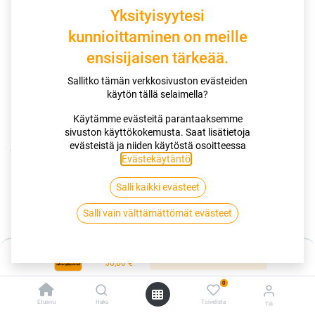
Yksityisyytesi
kunnioittaminen on meille
ensisijaisen tärkeää.
Sallitko tämän verkkosivuston evästeiden
käytön tällä selaimella?
Käytämme evästeitä parantaaksemme
sivuston käyttökokemusta. Saat lisätietoja
evästeistä ja niiden käytöstä osoitteessa
Kauppa
Muut palvelut
Evästekäytäntö
.
CUB TPMS 433 mHz (renkaan ilmanpaineiden
valvontajärjestelmä) | Verkkoajanvaraus
Salli kaikki evästeet
Salli vain välttämättömät evästeet
CUB TPMS 433 mHz (renkaan
ilmanpaineiden valvontajärjestelmä)
Hinta:
Lisää ostoskoriin
50,00
€
| Verkkoajanvaraus
0
Hinta sisältää TPMS sensorin sekä sen asennuksen ja koodauksen.
Etusivu
Haku
Toivelista
Tili
Ei sisällä rengastöitä.